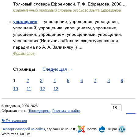
Толковый словарь Ефремовой. Т. Ф. Ефремова. 2000 …
Современный толковый словарь русского языка Ефремовой
упрощение
— упрощение, упрощения, упрощения,
10
упрощений, упрощению, упрощениям, упрощение,
упрощения, упрощением, упрощениями, упрощении,
упрощениях (Источник: «Полная акцентуированная
парадигма по А. А. Зализняку») …
Формы слов
Страницы
Следующая
→
1
2
3
4
5
6
7
8
9
10
11
12
13
© Академик, 2000-2026
18+
Обратная связь:
Техподдержка
,
Реклама на сайте
👣 Путешествия
Экспорт словарей на сайты
, сделанные на PHP,
Joomla,
Drupal,
WordPress, MODx.