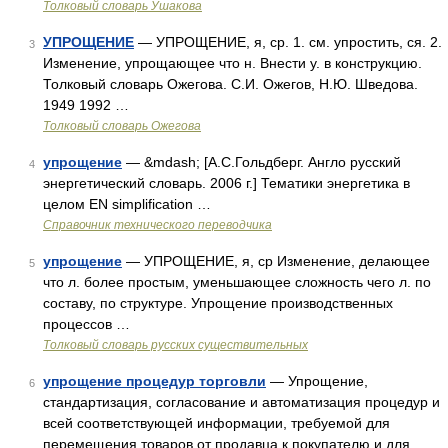
Толковый словарь Ушакова
УПРОЩЕНИЕ
— УПРОЩЕНИЕ, я, ср. 1. см. упростить, ся. 2.
3
Изменение, упрощающее что н. Внести у. в конструкцию.
Толковый словарь Ожегова. С.И. Ожегов, Н.Ю. Шведова.
1949 1992 …
Толковый словарь Ожегова
упрощение
— &mdash; [А.С.Гольдберг. Англо русский
4
энергетический словарь. 2006 г.] Тематики энергетика в
целом EN simplification …
Справочник технического переводчика
упрощение
— УПРОЩЕНИЕ, я, ср Изменение, делающее
5
что л. более простым, уменьшающее сложность чего л. по
составу, по структуре. Упрощение производственных
процессов …
Толковый словарь русских существительных
упрощение процедур торговли
— Упрощение,
6
стандартизация, согласование и автоматизация процедур и
всей соответствующей информации, требуемой для
перемещения товаров от продавца к покупателю и для