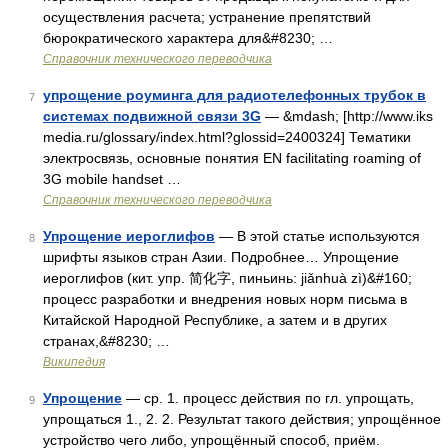
осуществления расчета; устранение препятствий
бюрократического характера для&#8230; …
Справочник технического переводчика
упрощение роуминга для радиотелефонных трубок в
7
системах подвижной связи 3G
— &mdash; [http://www.iks
media.ru/glossary/index.html?glossid=2400324] Тематики
электросвязь, основные понятия EN facilitating roaming of
3G mobile handset …
Справочник технического переводчика
Упрощение иероглифов
— В этой статье используются
8
шрифты языков стран Азии. Подробнее… Упрощение
иероглифов (кит. упр. 简化字, пиньинь: jiǎnhuà zì)&#160;
процесс разработки и внедрения новых норм письма в
Китайской Народной Республике, а затем и в других
странах,&#8230; …
Википедия
Упрощение
— ср. 1. процесс действия по гл. упрощать,
9
упрощаться 1., 2. 2. Результат такого действия; упрощённое
устройство чего либо, упрощённый способ, приём.